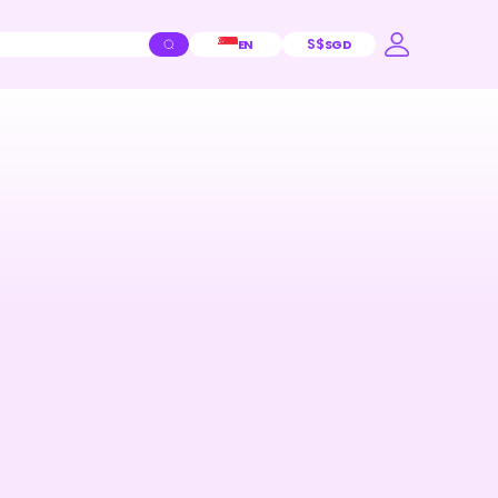
S$
EN
SGD