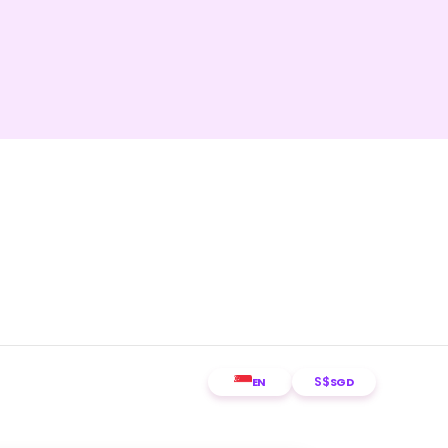
S$
EN
SGD